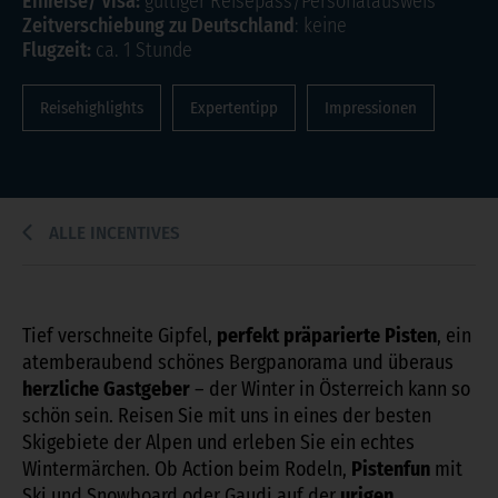
Einreise/ Visa:
gültiger Reisepass/Personalausweis
Zeitverschiebung zu Deutschland
: keine
Flugzeit:
ca. 1 Stunde
Reisehighlights
Expertentipp
Impressionen
ALLE INCENTIVES
Tief verschneite Gipfel,
perfekt präparierte Pisten
, ein
atemberaubend schönes Bergpanorama und überaus
herzliche Gastgeber
– der Winter in Österreich kann so
schön sein. Reisen Sie mit uns in eines der besten
Skigebiete der Alpen und erleben Sie ein echtes
Wintermärchen. Ob Action beim Rodeln,
Pistenfun
mit
Ski und Snowboard oder Gaudi auf der
urigen