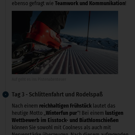
ebenso gefragt wie
Teamwork und Kommunikation
!
Auf geht es ins Pistenabenteuer
Tag 3 - Schlittenfahrt und Rodelspaß
Nach einem
reichhaltigen Frühstück
lautet das
heutige Motto „
Winterfun pur
“! Bei einem
lustigen
Wettbewerb im Eisstock- und Biathlonschießen
können Sie sowohl mit Coolness als auch mit
Nervenstärke überzeugen. Nach diesem aufregenden