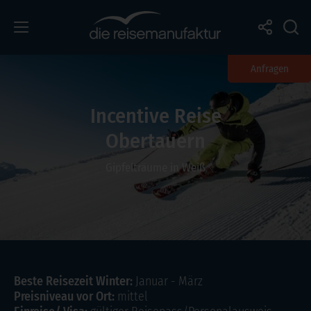
Anfragen
Incentive Reise
Obertauern
Gipfelträume in Weiß
Beste Reisezeit Winter:
Januar - März
Preisniveau vor Ort:
mittel