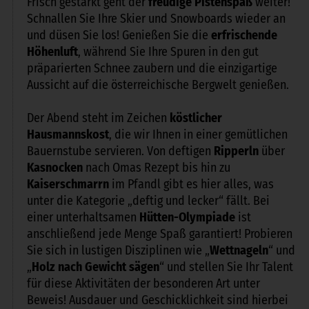
Frisch gestärkt geht der
freudige Pistenspaß
weiter!
Schnallen Sie Ihre Skier und Snowboards wieder an
und düsen Sie los! Genießen Sie die
erfrischende
Höhenluft
, während Sie Ihre Spuren in den gut
präparierten Schnee zaubern und die einzigartige
Aussicht auf die österreichische Bergwelt genießen.
Der Abend steht im Zeichen
köstlicher
Hausmannskost
, die wir Ihnen in einer gemütlichen
Bauernstube servieren. Von deftigen
Ripperln
über
Kasnocken
nach Omas Rezept bis hin zu
Kaiserschmarrn
im Pfandl gibt es hier alles, was
unter die Kategorie „deftig und lecker“ fällt. Bei
einer unterhaltsamen
Hütten-Olympiade
ist
anschließend jede Menge Spaß garantiert! Probieren
Sie sich in lustigen Disziplinen wie „
Wettnageln
“ und
„
Holz nach Gewicht sägen
“ und stellen Sie Ihr Talent
für diese Aktivitäten der besonderen Art unter
Beweis! Ausdauer und Geschicklichkeit sind hierbei