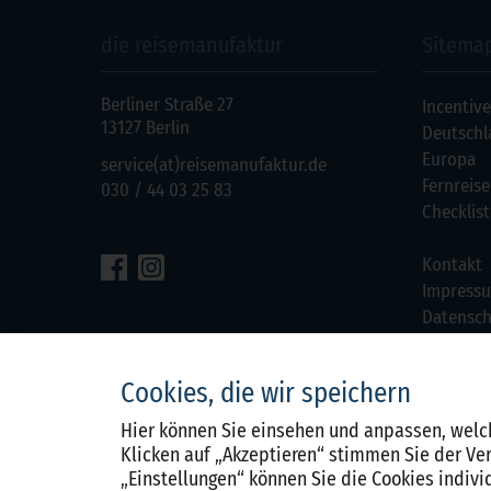
die reisemanufaktur
Sitema
Berliner Straße 27
Incentive
13127 Berlin
Deutschl
Europa
service(at)reisemanufaktur.de
Fernreis
030 / 44 03 25 83
Checklist
Kontakt
Impress
Datensch
Cookie
Einstell
Cookies, die wir speichern
Hier können Sie einsehen und anpassen, welc
Klicken auf „Akzeptieren“ stimmen Sie der Ve
„Einstellungen“ können Sie die Cookies indivi