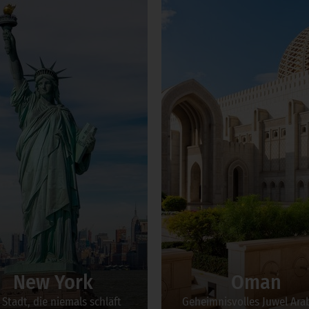
New York
Oman
 Stadt, die niemals schläft
Geheimnisvolles Juwel Ara