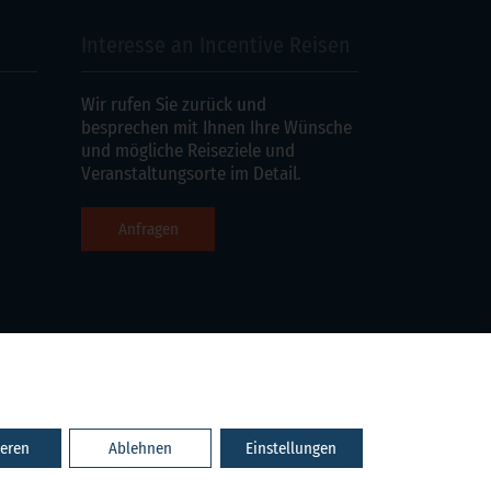
Interesse an Incentive Reisen
Wir rufen Sie zurück und
besprechen mit Ihnen Ihre Wünsche
und mögliche Reiseziele und
Veranstaltungsorte im Detail.
Anfragen
ne
Anfragen
ieren
Ablehnen
Einstellungen