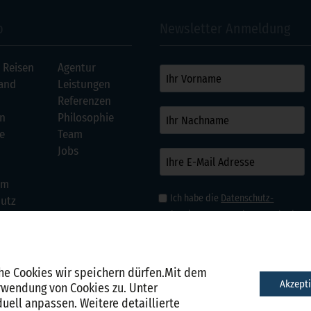
p
Newsletter Anmeldung
 Reisen
Agentur
and
Leistungen
Referenzen
en
Philosophie
e
Team
Jobs
um
Ich habe die
Datenschutz­
utz
bestimmungen
gelesen und erken
diese an.
ungen
Der Newsletter ist jederzeit abbestellbar.
he Cookies wir speichern dürfen.Mit dem
Akzept
Newsletter Anmeldung
rwendung von Cookies zu. Unter
duell anpassen. Weitere detaillierte