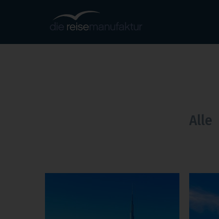
DEUTSCHLAND
EU
Allgäu
Berlin
Dän
Hamburg
Harz
Färö
Leipzig
München
Grie
Alle
Nürburgring
Ostsee
Ital
Spreewald
Sylt
Nor
Scho