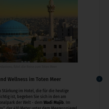
daniens, führt die Reise zum Toten Meer
und Wellness im Toten Meer
Stärkung im Hotel, die für die heutige
ichtig ist, begeben Sie sich in den am
ionalpark der Welt - dem
Wadi Mujib
. Im
ns“, der 410 Meter unter dem Meeresspiegel