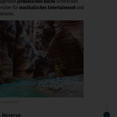
rragenden
jordanischen Küche
schmecken
nstler für
musikalisches Entertainment
und
biente.
n Jordaniens“
e Reserve