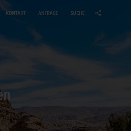
KONTAKT
ANFRAGE
SUCHE
FERNREISEN
Brasilien
Dubai
Jordanien
Kanada
Marokko
Namibia
Oman
Panama
Südafrika
Thailand
en
USA