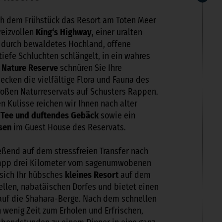
ch dem Frühstück das Resort am Toten Meer
reizvollen
King‘s Highway
,
einer uralten
h durch bewaldetes Hochland, offene
iefe Schluchten schlängelt, in ein wahres
 Nature Reserve
schnüren Sie Ihre
cken die vielfältige Flora und Fauna des
roßen Naturreservats auf Schusters Rappen.
n Kulisse reichen wir Ihnen nach alter
 Tee und duftendes Gebäck
sowie ein
ssen
im Guest House des Reservats.
eßend auf dem stressfreien Transfer nach
knapp drei Kilometer vom sagenumwobenen
 sich Ihr hübsches
kleines Resort
auf dem
ellen, nabatäischen Dorfes und bietet einen
 auf die Shahara-Berge. Nach dem schnellen
n wenig Zeit zum Erholen und Erfrischen,