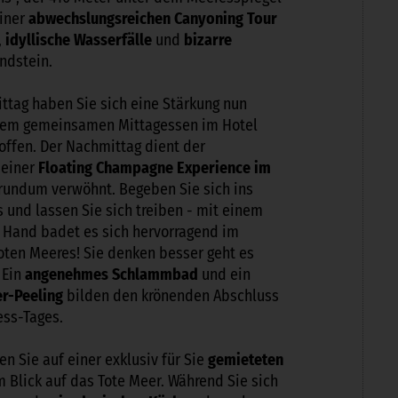
einer
abwechslungsreichen Canyoning Tour
,
idyllische Wasserfälle
und
bizarre
ndstein.
ttag haben Sie sich eine Stärkung nun
einem gemeinsamen Mittagessen im Hotel
offen. Der Nachmittag dient der
 einer
Floating Champagne Experience im
rundum verwöhnt. Begeben Sie sich ins
nd lassen Sie sich treiben - mit einem
 Hand badet es sich hervorragend im
oten Meeres! Sie denken besser geht es
 Ein
angenehmes Schlammbad
und ein
r-Peeling
bilden den krönenden Abschluss
ess-Tages.
 Sie auf einer exklusiv für Sie
gemieteten
 Blick auf das Tote Meer. Während Sie sich