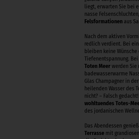
liegt, erwarten Sie bei 
nasse Felsenschluchten
Felsformationen
aus Sa
Nach dem aktiven Vormi
redlich verdient. Bei 
bleiben keine Wünsche 
Tiefenentspannung. Bei
Toten Meer
werden Sie 
badewasserwarme Nass u
Glas Champagner in der
heilenden Wasser des T
nicht? – Falsch gedacht!
wohltuendes Totes-Mee
des jordanischen Welln
Das Abendessen genießen
Terrasse
mit grandiosem