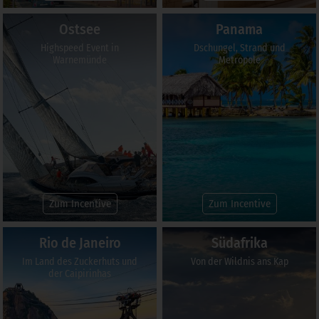
Ostsee
Panama
Highspeed Event in
Dschungel, Strand und
Warnemünde
Metropole
Zum Incentive
Zum Incentive
Rio de Janeiro
Südafrika
Im Land des Zuckerhuts und
Von der Wildnis ans Kap
der Caipirinhas