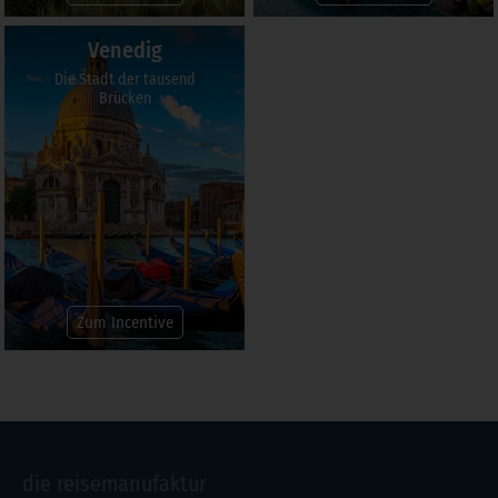
Venedig
Die Stadt der tausend
Brücken
Zum Incentive
die reisemanufaktur