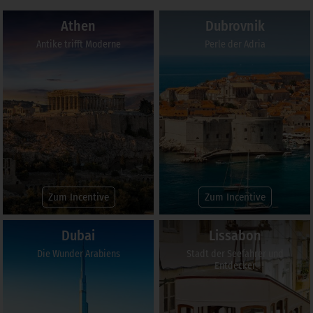
Athen
Dubrovnik
Antike trifft Moderne
Perle der Adria
Zum Incentive
Zum Incentive
Dubai
Lissabon
Die Wunder Arabiens
Stadt der Seefahrer und
Entdecker