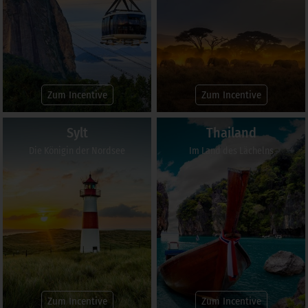
Zum Incentive
Zum Incentive
Sylt
Thailand
Die Königin der Nordsee
Im Land des Lächelns
Zum Incentive
Zum Incentive