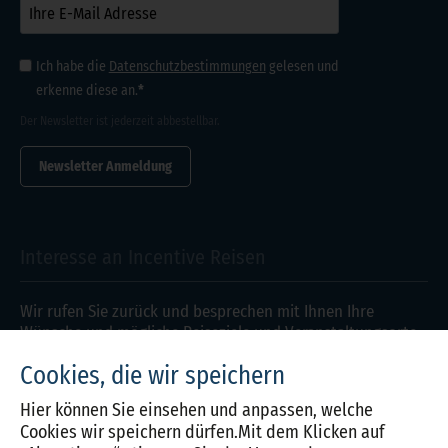
Ich habe die
Datenschutz­bestimmungen
gelesen und
erkenne diese an.
Der Newsletter ist jederzeit abbestellbar.
Newsletter Anmeldung
Interesse an Incentive Reisen
Wir rufen Sie zurück und besprechen mit Ihnen Ihre
Wünsche und mögliche Reiseziele und Veranstaltungsorte
im Detail.
Cookies, die wir speichern
Anfragen
Hier können Sie einsehen und anpassen, welche
Cookies wir speichern dürfen.Mit dem Klicken auf