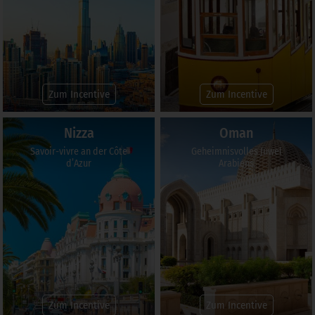
Zum Incentive
Zum Incentive
Nizza
Oman
Savoir-vivre an der Côte
Geheimnisvolles Juwel
d’Azur
Arabiens
Zum Incentive
Zum Incentive