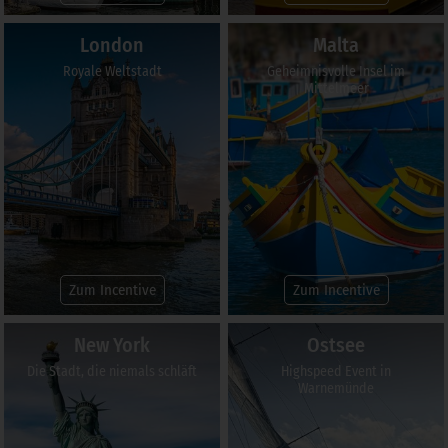
London
Malta
Royale Weltstadt
Geheimnisvolle Insel im
Mittelmeer
Zum Incentive
Zum Incentive
New York
Ostsee
Die Stadt, die niemals schläft
Highspeed Event in
Warnemünde