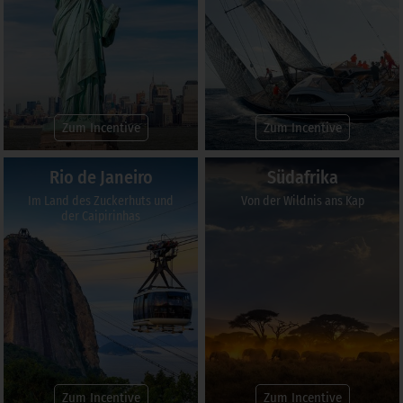
Zum Incentive
Zum Incentive
Rio de Janeiro
Südafrika
Im Land des Zuckerhuts und
Von der Wildnis ans Kap
der Caipirinhas
Zum Incentive
Zum Incentive