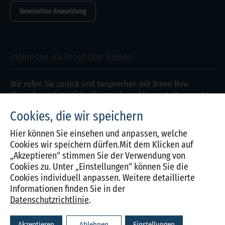
Newsletter Anmeldung
Interesse an Incentive Reisen
Wir rufen Sie zurück und besprechen mit Ihnen Ihre
Wünsche und mögliche Reiseziele und Veranstaltungsorte
im Detail.
Cookies, die wir speichern
Anfragen
Hier können Sie einsehen und anpassen, welche
Cookies wir speichern dürfen.Mit dem Klicken auf
„Akzeptieren“ stimmen Sie der Verwendung von
Kontakt
Cookies zu. Unter „Einstellungen“ können Sie die
Impressum
Cookies individuell anpassen. Weitere detaillierte
Informationen finden Sie in der
Datenschutz
Datenschutzrichtlinie
.
Cookie Einstellungen
Akzeptieren
Ablehnen
Einstellungen