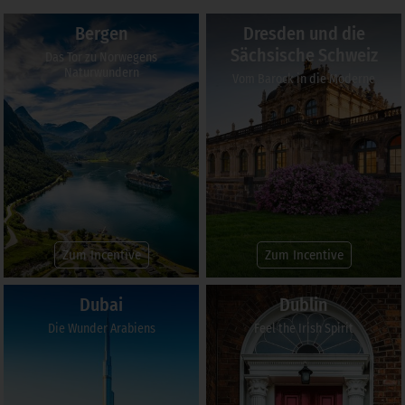
Bergen
Dresden und die
Sächsische Schweiz
Das Tor zu Norwegens
Naturwundern
Vom Barock in die Moderne
Zum Incentive
Zum Incentive
Dubai
Dublin
Die Wunder Arabiens
Feel the Irish Spirit