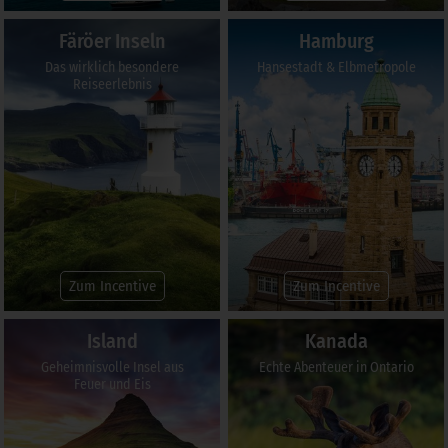
Färöer Inseln
Hamburg
Das wirklich besondere
Hansestadt & Elbmetropole
Reiseerlebnis
Zum Incentive
Zum Incentive
Island
Kanada
Geheimnisvolle Insel aus
Echte Abenteuer in Ontario
Feuer und Eis