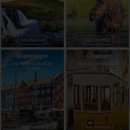
Zum Incentive
Zum Incentive
Kopenhagen
Lissabon
Die charmante Stadt am
Stadt der Seefahrer und
Öresund
Entdecker
Zum Incentive
Zum Incentive