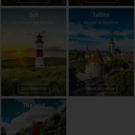
Sylt
Tallinn
Die Königin der Nordsee
Kleinod im Baltikum
Zum Incentive
Zum Incentive
Thailand
Im Land des Lächelns